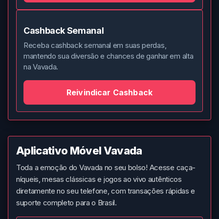
Cashback Semanal
Receba cashback semanal em suas perdas,
mantendo sua diversão e chances de ganhar em alta
na Vavada.
Reivindicar Cashback
Aplicativo Móvel Vavada
Toda a emoção do Vavada no seu bolso! Acesse caça-
níqueis, mesas clássicas e jogos ao vivo autênticos
diretamente no seu telefone, com transações rápidas e
suporte completo para o Brasil.