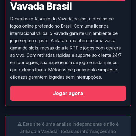
Vavada Brasil
Descubra o fascínio do Vavada casino, o destino de
jogos online preferido no Brasil. Com uma licença
internacional válida, o Vavada garante um ambiente de
jogo seguro e justo. A plataforma oferece uma vasta
gama de slots, mesas de alta RTP e jogos com dealers
ao vivo. Com retiradas rápidas e suporte ao cliente 24/7
em português, sua experiência de jogo é nada menos
que extraordinária. Métodos de pagamento simples e
eficazes garantem jogadas sem interrupções.
Jogar agora
⚠ Este site é uma análise independente e não é
afiliado à Vavada. Todas as informações são