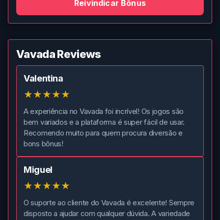
Reivindicar Bônus
Vavada Reviews
Valentina
★
★
★
★
★
A experiência no Vavada foi incrível! Os jogos são
bem variados e a plataforma é super fácil de usar.
Recomendo muito para quem procura diversão e
bons bônus!
Miguel
★
★
★
★
★
O suporte ao cliente do Vavada é excelente! Sempre
disposto a ajudar com qualquer dúvida. A variedade