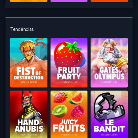
Tendências