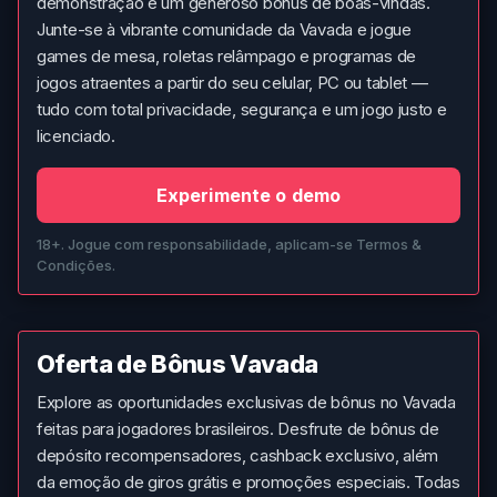
demonstração e um generoso bônus de boas-vindas.
Junte-se à vibrante comunidade da Vavada e jogue
games de mesa, roletas relâmpago e programas de
jogos atraentes a partir do seu celular, PC ou tablet —
tudo com total privacidade, segurança e um jogo justo e
licenciado.
Experimente o demo
18+. Jogue com responsabilidade, aplicam-se Termos &
Condições.
Oferta de Bônus Vavada
Explore as oportunidades exclusivas de bônus no Vavada
feitas para jogadores brasileiros. Desfrute de bônus de
depósito recompensadores, cashback exclusivo, além
da emoção de giros grátis e promoções especiais. Todas