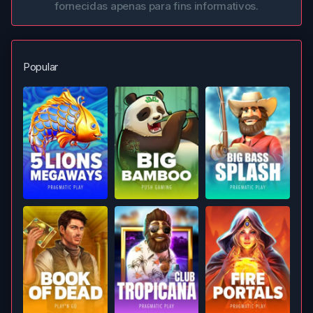
fornecidas apenas para fins informativos.
Popular