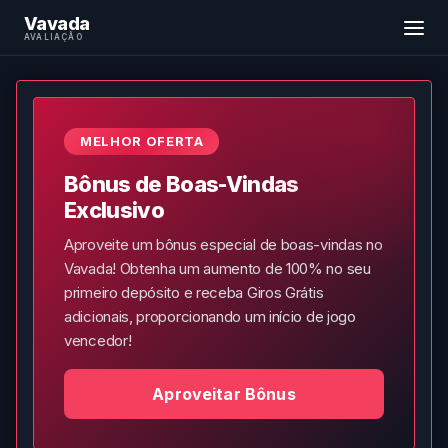
Vavada
AVALIAÇÃO
MELHOR OFERTA
Bônus de Boas-Vindas
Exclusivo
Aproveite um bônus especial de boas-vindas no
Vavada! Obtenha um aumento de 100% no seu
primeiro depósito e receba Giros Grátis
adicionais, proporcionando um início de jogo
vencedor!
Aproveitar Bônus