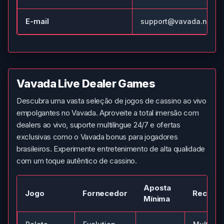
E-mail
support@vavada.net
Vavada Live Dealer Games
Descubra uma vasta seleção de jogos de cassino ao vivo
empolgantes no Vavada. Aproveite a total imersão com
dealers ao vivo, suporte multilíngue 24/7 e ofertas
exclusivas como o Vavada bonus para jogadores
brasileiros. Experimente entretenimento de alta qualidade
com um toque autêntico de cassino.
Aposta
Jogo
Fornecedor
Recurso 
Mínima