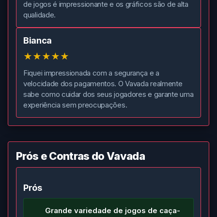
de jogos é impressionante e os gráficos são de alta
qualidade.
Bianca
★
★
★
★
★
Fiquei impressionada com a segurança e a
velocidade dos pagamentos. O Vavada realmente
sabe como cuidar dos seus jogadores e garante uma
experiência sem preocupações.
Prós e Contras do Vavada
Prós
Grande variedade de jogos de caça-