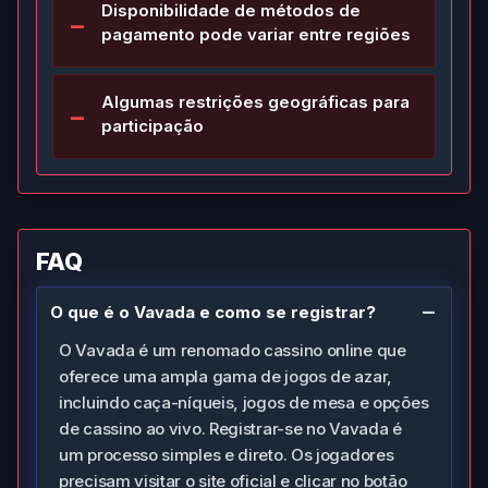
Disponibilidade de métodos de
pagamento pode variar entre regiões
Algumas restrições geográficas para
participação
FAQ
O que é o Vavada e como se registrar?
O Vavada é um renomado cassino online que
oferece uma ampla gama de jogos de azar,
incluindo caça-níqueis, jogos de mesa e opções
de cassino ao vivo. Registrar-se no Vavada é
um processo simples e direto. Os jogadores
precisam visitar o site oficial e clicar no botão