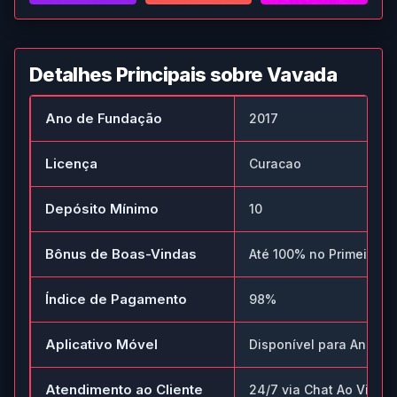
Detalhes Principais sobre Vavada
Ano de Fundação
2017
Licença
Curacao
Depósito Mínimo
10
Bônus de Boas-Vindas
Até 100% no Primeiro D
Índice de Pagamento
98%
Aplicativo Móvel
Disponível para Androi
Atendimento ao Cliente
24/7 via Chat Ao Vivo