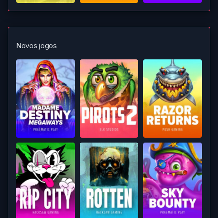
Novos jogos