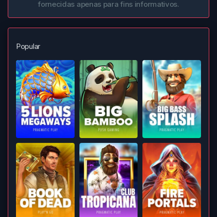
fornecidas apenas para fins informativos.
Popular