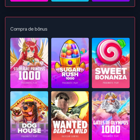
Compra de bônus