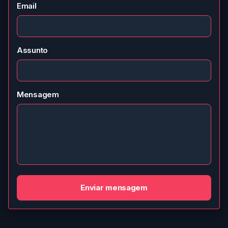
Email
Assunto
Mensagem
Enviar mensagem