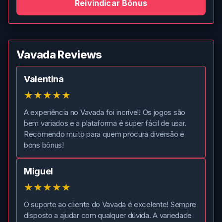
Reivindicar Bônus
Vavada Reviews
Valentina
★
★
★
★
★
A experiência no Vavada foi incrível! Os jogos são
bem variados e a plataforma é super fácil de usar.
Recomendo muito para quem procura diversão e
bons bônus!
Miguel
★
★
★
★
★
O suporte ao cliente do Vavada é excelente! Sempre
disposto a ajudar com qualquer dúvida. A variedade