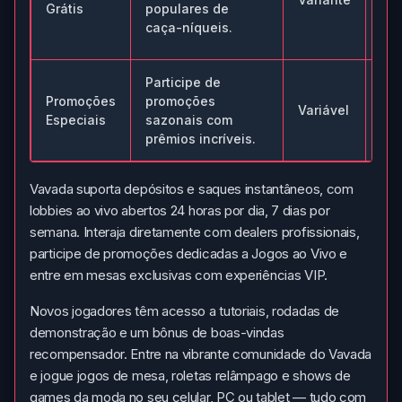
Grátis
populares de
gir
caça-níqueis.
re
Participe de
Fiq
Promoções
promoções
ao
Variável
Especiais
sazonais com
anú
prêmios incríveis.
site
Vavada suporta depósitos e saques instantâneos, com
lobbies ao vivo abertos 24 horas por dia, 7 dias por
semana. Interaja diretamente com dealers profissionais,
participe de promoções dedicadas a Jogos ao Vivo e
entre em mesas exclusivas com experiências VIP.
Novos jogadores têm acesso a tutoriais, rodadas de
demonstração e um bônus de boas-vindas
recompensador. Entre na vibrante comunidade do Vavada
e jogue jogos de mesa, roletas relâmpago e shows de
games da moda no seu celular, PC ou tablet — tudo com