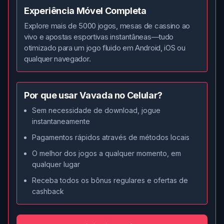
Experiência Móvel Completa
Explore mais de 5000 jogos, mesas de cassino ao
vivo e apostas esportivas instantâneas—tudo
otimizado para um jogo fluido em Android, iOS ou
qualquer navegador.
Por que usar Vavada no Celular?
Sem necessidade de download, jogue
instantaneamente
Pagamentos rápidos através de métodos locais
O melhor dos jogos a qualquer momento, em
qualquer lugar
Receba todos os bônus regulares e ofertas de
cashback