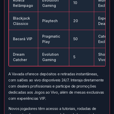
Roleta
Evolution
Multipli
10
Relâmpago
Gaming
Exclusiv
Blackjack
Experiên
Playtech
20
Clássico
Dealer a
Pragmatic
Categori
Bacará VIP
50
Play
Exclusiv
Dream
Evolution
Show Int
5
Catcher
Gaming
Vivo
A Vavada oferece depósitos e retiradas instantâneas,
com salões ao vivo disponíveis 24/7. Interaja diretamente
com dealers profissionais e participe de promoções
dedicadas aos Jogos ao Vivo, além de mesas exclusivas
com experiências VIP.
Novos jogadores têm acesso a tutoriais, rodadas de