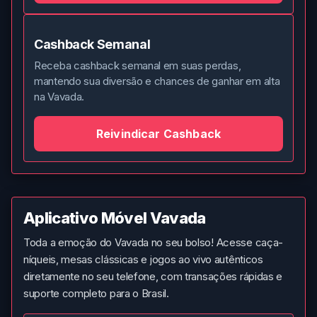
Cashback Semanal
Receba cashback semanal em suas perdas,
mantendo sua diversão e chances de ganhar em alta
na Vavada.
Reivindicar Cashback
Aplicativo Móvel Vavada
Toda a emoção do Vavada no seu bolso! Acesse caça-
níqueis, mesas clássicas e jogos ao vivo autênticos
diretamente no seu telefone, com transações rápidas e
suporte completo para o Brasil.